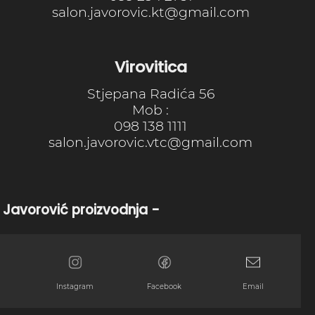
salon.javorovic.kt@gmail.com
Virovitica
Stjepana Radića 56
Mob :
098 138 1111
salon.javorovic.vtc@gmail.com
 Javorović proizvodnja -
Instagram
Facebook
Email