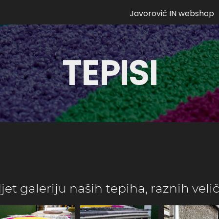
Javorović IN webshop
TEPISI
t galeriju naših tepiha, raznih velič