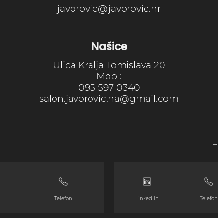
javorovic@javorovic.hr
Našice
Ulica Kralja Tomislava 20
Mob :
095 597 0340
salon.javorovic.na@gmail.com
-
Telefon
Linked in
Telefon