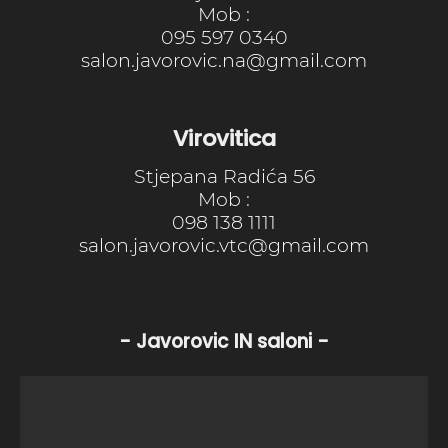
Mob :
095 597 0340
salon.javorovic.na@gmail.com
Virovitica
Stjepana Radića 56
Mob :
098 138 1111
salon.javorovic.vtc@gmail.com
- Javorovic IN saloni -