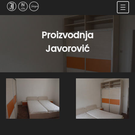
Proizvodnja
Javorović