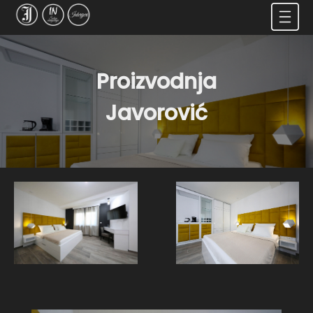
Proizvodnja
Javorović