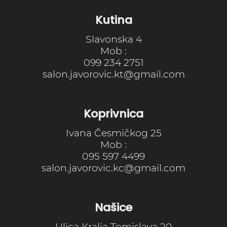
Kutina
Slavonska 4
Mob :
099 234 2751
salon.javorovic.kt@gmail.com
Koprivnica
Ivana Česmičkog 25
Mob :
095 597 4499
salon.javorovic.kc@gmail.com
Našice
Ulica Kralja Tomislava 20