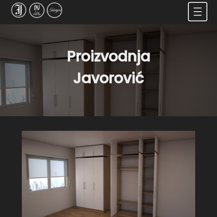
Proizvodnja
Javorović