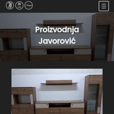
Proizvodnja
Javorović