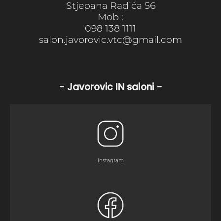
Stjepana Radića 56
Mob :
098 138 1111
salon.javorovic.vtc@gmail.com
- Javorovic IN saloni -
Instagram