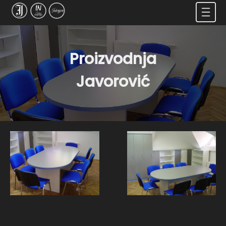
Proizvodnja
Javorović