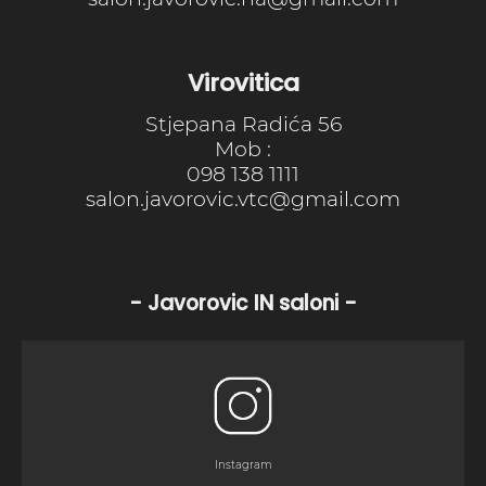
Virovitica
Stjepana Radića 56
Mob :
098 138 1111
salon.javorovic.vtc@gmail.com
- Javorovic IN saloni -
Instagram