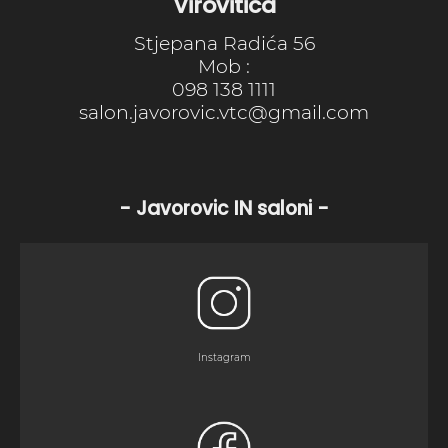
Virovitica
Stjepana Radića 56
Mob :
098 138 1111
salon.javorovic.vtc@gmail.com
- Javorovic IN saloni -
Instagram