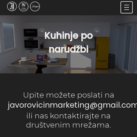
Kuhinje po
narudžbi
Upite možete poslati na
javorovicinmarketing@gmail.co
ili nas kontaktirajte na
društvenim mrežama.