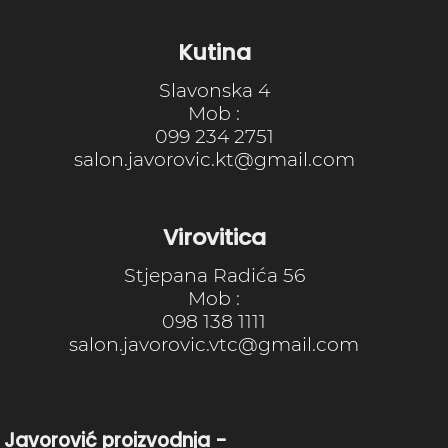
Kutina
Slavonska 4
Mob :
099 234 2751
salon.javorovic.kt@gmail.com
Virovitica
Stjepana Radića 56
Mob :
098 138 1111
salon.javorovic.vtc@gmail.com
 Javorović proizvodnja -